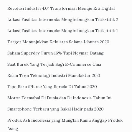
Revolusi Industri 4.0: Transformasi Menuju Era Digital
Lokasi Fasilitas Intermoda: Menghubungkan Titik-titik 2
Lokasi Fasilitas Intermoda: Menghubungkan Titik-titik 1
Target Menunjukkan Kekuatan Selama Liburan 2020
Saham Superdry Turun 16% Tapi Neymar Datang
Saat Buruk Yang Terjadi Bagi E-Commerce Cina
Enam Tren Teknologi Industri Manufaktur 2021
Tipe Baru iPhone Yang Berada Di Tahun 2020
Motor Termahal Di Dunia dan Di Indonesia Tahun Ini
Smartphone Terbaru yang Bakal Hadir pada 2020
Produk Asli Indonesia yang Mungkin Kamu Anggap Produk
Asing