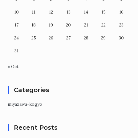
10
11
12
13
14
15
16
17
18
19
20
21
22
23
24
25
26
27
28
29
30
31
« Oct
Categories
miyazawa-kogyo
Recent Posts