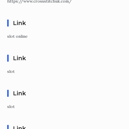
https://www.crossstitchuk.com/
Link
slot online
Link
slot
Link
slot
Link