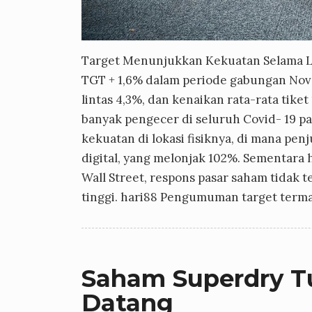
Target Menunjukkan Kekuatan Selama Li
TGT + 1,6% dalam periode gabungan Nov
lintas 4,3%, dan kenaikan rata-rata tike
banyak pengecer di seluruh Covid- 19 pa
kekuatan di lokasi fisiknya, di mana pen
digital, yang melonjak 102%. Sementara 
Wall Street, respons pasar saham tidak 
tinggi. hari88 Pengumuman target ter
Saham Superdry T
Datang