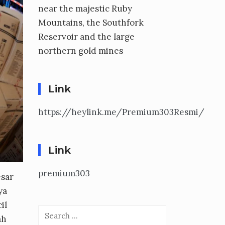
near the majestic Ruby
Mountains, the Southfork
Reservoir and the large
northern gold mines
Link
https://heylink.me/Premium303Resmi/
Link
premium303
esar
ya
il
Search
ah