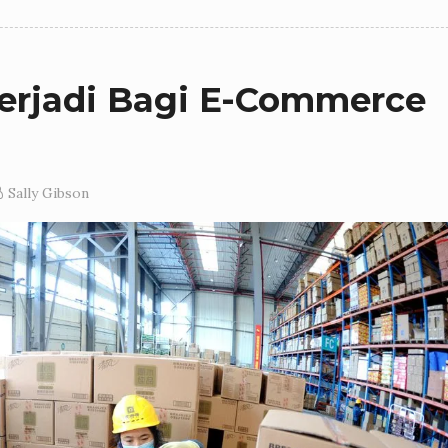
erjadi Bagi E-Commerce
Sally Gibson