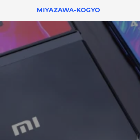
Skip
MIYAZAWA-KOGYO
to
content