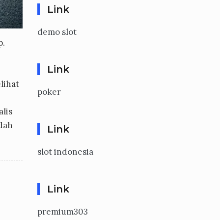
Link
demo slot
p.
Link
lihat
poker
alis
udah
Link
slot indonesia
Link
premium303