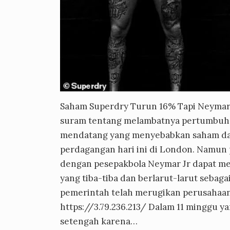
Saham Superdry Turun 16% Tapi Neymar
suram tentang melambatnya pertumbuha
mendatang yang menyebabkan saham dal
perdagangan hari ini di London. Namun
dengan pesepakbola Neymar Jr dapat me
yang tiba-tiba dan berlarut-larut sebag
pemerintah telah merugikan perusahaan
https://3.79.236.213/ Dalam 11 minggu y
setengah karena…