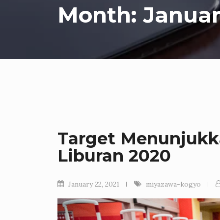
Month:
Januar
Target Menunjukk
Liburan 2020
January 22, 2021
miyazawa-kogyo