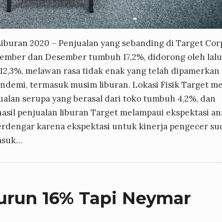
buran 2020 – Penjualan yang sebanding di Target Cor
ember dan Desember tumbuh 17,2%, didorong oleh lalu
t 12,3%, melawan rasa tidak enak yang telah dipamerkan
ndemi, termasuk musim liburan. Lokasi Fisik Target me
jualan serupa yang berasal dari toko tumbuh 4,2%, dan
hasil penjualan liburan Target melampaui ekspektasi an
terdengar karena ekspektasi untuk kinerja pengecer s
masuk…
urun 16% Tapi Neymar