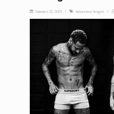
January 22, 2021
miyazawa-kogyo