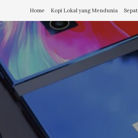
Home
Kopi Lokal yang Mendunia
Sepat