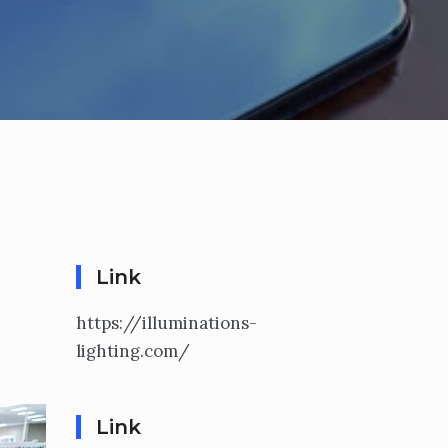
Link
https://illuminations-
lighting.com/
Link