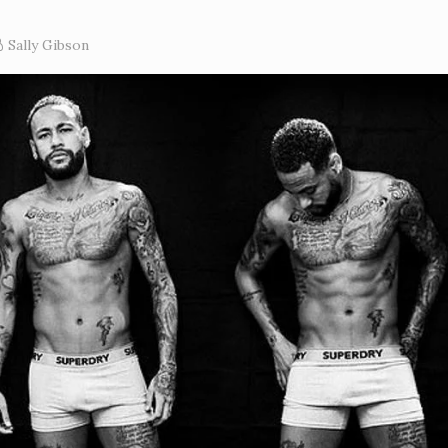
Sally Gibson