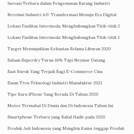
Inovasi Terbaru dalam Pengemasan Barang Industri
Revolusi Industri 4.0: Transformasi Menuju Era Digital
Lokasi Fasilitas Intermoda: Menghubungkan Titik-titik 2
Lokasi Fasilitas Intermoda: Menghubungkan Titik-titik 1
Target Menunjukkan Kekuatan Selama Liburan 2020
Saham Superdry Turun 16% Tapi Neymar Datang
Saat Buruk Yang Terjadi Bagi E-Commerce Cina
Enam Tren Teknologi Industri Manufaktur 2021
Tipe Baru iPhone Yang Berada Di Tahun 2020
Motor Termahal Di Dunia dan Di Indonesia Tahun Ini
Smartphone Terbaru yang Bakal Hadir pada 2020
Produk Asli Indonesia yang Mungkin Kamu Anggap Produk