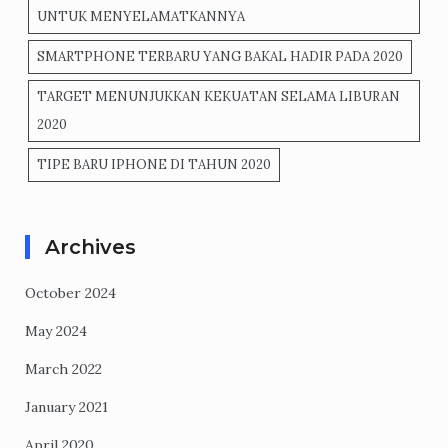
UNTUK MENYELAMATKANNYA
SMARTPHONE TERBARU YANG BAKAL HADIR PADA 2020
TARGET MENUNJUKKAN KEKUATAN SELAMA LIBURAN
2020
TIPE BARU IPHONE DI TAHUN 2020
Archives
October 2024
May 2024
March 2022
January 2021
April 2020