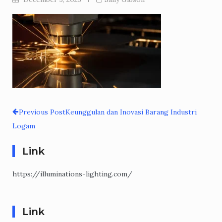
Previous Post
Keunggulan dan Inovasi Barang Industri
Post
Logam
navigation
Link
https://illuminations-lighting.com/
Link