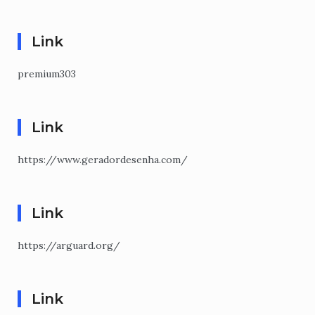
Link
premium303
Link
https://www.geradordesenha.com/
Link
https://arguard.org/
Link