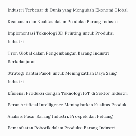
Industri Terbesar di Dunia yang Mengubah Ekonomi Global
Keamanan dan Kualitas dalam Produksi Barang Industri
Implementasi Teknologi 3D Printing untuk Produksi
Industri
Tren Global dalam Pengembangan Barang Industri
Berkelanjutan
Strategi Rantai Pasok untuk Meningkatkan Daya Saing
Industri
Efisiensi Produksi dengan Teknologi IoT di Sektor Industri
Peran Artificial Intelligence Meningkatkan Kualitas Produk
Analisis Pasar Barang Industri: Prospek dan Peluang
Pemanfaatan Robotik dalam Produksi Barang Industri