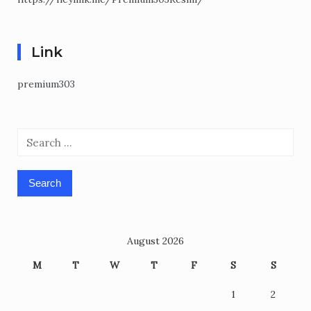
Link
premium303
Search
for:
August 2026
M
T
W
T
F
S
S
1
2