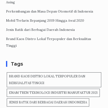
Asing
Perkembangan dan Masa Depan Otomotif di Indonesia
Mobil Terlaris Sepanjang 2019 Hingga Awal 2020
Jenis Batik dari Berbagai Daerah Indonesia
Brand Kaos Distro Lokal Terpopuler dan Berkualitas
Tinggi
Tags
BRAND KAOS DISTRO LOKAL TERPOPULER DAN
BERKUALITAS TINGGI
ENAM TREN TEKNOLOGI INDUSTRI MANUFAKTUR 2021
JENIS BATIK DARI BERBAGAI DAERAH INDONESIA