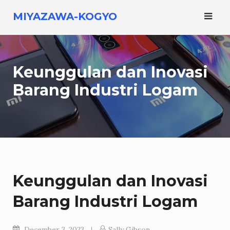
Skip
MIYAZAWA-KOGYO
to
content
Keunggulan dan Inovasi
Barang Industri Logam
Keunggulan dan Inovasi
Barang Industri Logam
December 3, 2023
Sally Gibson