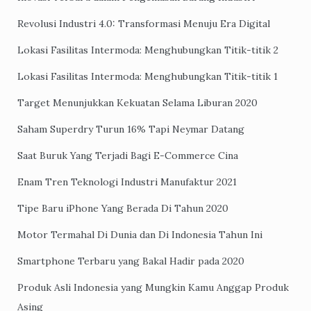
Revolusi Industri 4.0: Transformasi Menuju Era Digital
Lokasi Fasilitas Intermoda: Menghubungkan Titik-titik 2
Lokasi Fasilitas Intermoda: Menghubungkan Titik-titik 1
Target Menunjukkan Kekuatan Selama Liburan 2020
Saham Superdry Turun 16% Tapi Neymar Datang
Saat Buruk Yang Terjadi Bagi E-Commerce Cina
Enam Tren Teknologi Industri Manufaktur 2021
Tipe Baru iPhone Yang Berada Di Tahun 2020
Motor Termahal Di Dunia dan Di Indonesia Tahun Ini
Smartphone Terbaru yang Bakal Hadir pada 2020
Produk Asli Indonesia yang Mungkin Kamu Anggap Produk
Asing