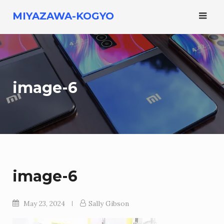
Skip
MIYAZAWA-KOGYO
to
content
image-6
image-6
May 23, 2024
Sally Gibson