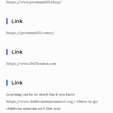
https://www.premium303.shop/
Link
https://premium303.cymru/
Link
https://www.1947london.com
Link
Learning can be so much fun if you know
https://www.childrensmuseumsect.org/
where to go
childrens museum sect this year