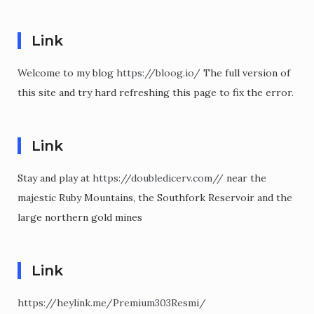
Link
Welcome to my blog
https://bloog.io/
The full version of
this site and try hard refreshing this page to fix the error.
Link
Stay and play at
https://doubledicerv.com//
near the
majestic Ruby Mountains, the Southfork Reservoir and the
large northern gold mines
Link
https://heylink.me/Premium303Resmi/