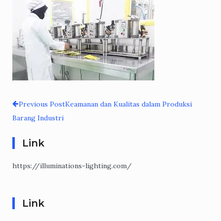
Previous Post
Keamanan dan Kualitas dalam Produksi
Post
Barang Industri
navigation
Link
https://illuminations-lighting.com/
Link