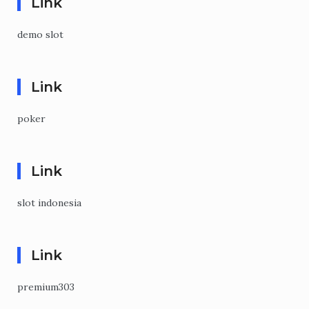
Link
demo slot
Link
poker
Link
slot indonesia
Link
premium303