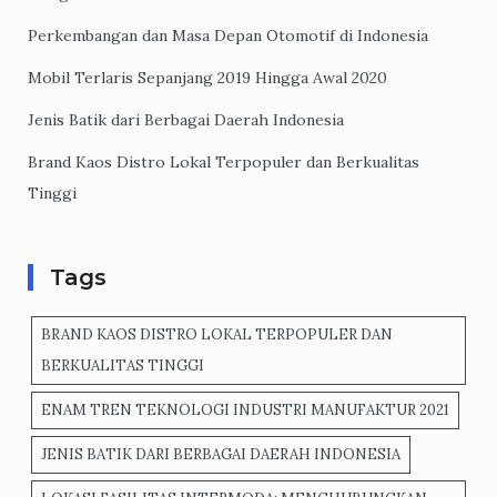
Perkembangan dan Masa Depan Otomotif di Indonesia
Mobil Terlaris Sepanjang 2019 Hingga Awal 2020
Jenis Batik dari Berbagai Daerah Indonesia
Brand Kaos Distro Lokal Terpopuler dan Berkualitas
Tinggi
Tags
BRAND KAOS DISTRO LOKAL TERPOPULER DAN
BERKUALITAS TINGGI
ENAM TREN TEKNOLOGI INDUSTRI MANUFAKTUR 2021
JENIS BATIK DARI BERBAGAI DAERAH INDONESIA