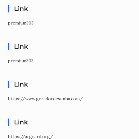
Link
premium303
Link
premium303
Link
https://www.geradordesenha.com/
Link
https://arguard.org/