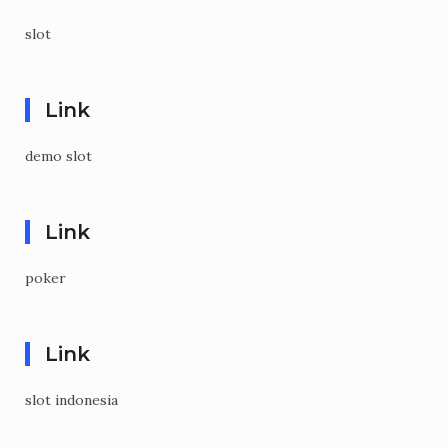
slot
Link
demo slot
Link
poker
Link
slot indonesia