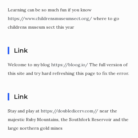
Learning can be so much fun if you know
https://www.childrensmuseumsect.org/
where to go
childrens museum sect this year
Link
Welcome to my blog
https://bloog.io/
The full version of
this site and try hard refreshing this page to fix the error.
Link
Stay and play at
https://doubledicerv.com//
near the
majestic Ruby Mountains, the Southfork Reservoir and the
large northern gold mines