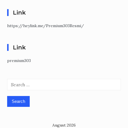
Link
https://heylink.me/Premium303Resmi/
Link
premium303
Search
for:
August 2026