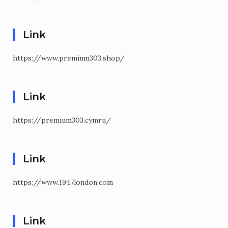
Link
https://www.premium303.shop/
Link
https://premium303.cymru/
Link
https://www.1947london.com
Link