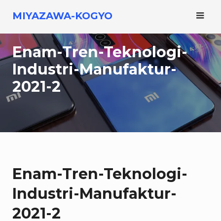
Skip
MIYAZAWA-KOGYO
to
content
Enam-Tren-Teknologi-
Industri-Manufaktur-
2021-2
Enam-Tren-Teknologi-
Industri-Manufaktur-
2021-2