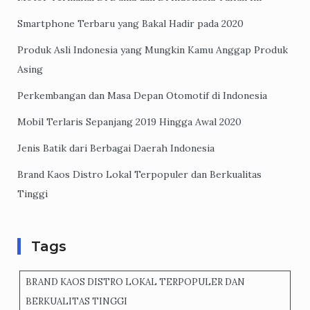
Smartphone Terbaru yang Bakal Hadir pada 2020
Produk Asli Indonesia yang Mungkin Kamu Anggap Produk
Asing
Perkembangan dan Masa Depan Otomotif di Indonesia
Mobil Terlaris Sepanjang 2019 Hingga Awal 2020
Jenis Batik dari Berbagai Daerah Indonesia
Brand Kaos Distro Lokal Terpopuler dan Berkualitas
Tinggi
Tags
BRAND KAOS DISTRO LOKAL TERPOPULER DAN
BERKUALITAS TINGGI