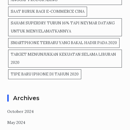
SAAT BURUK BAGI E-COMMERCE CINA
SAHAM SUPERDRY TURUN 16% TAPI NEYMAR DATANG
UNTUK MENYELAMATKANNYA
SMARTPHONE TERBARU YANG BAKAL HADIR PADA 2020
TARGET MENUNJUKKAN KEKUATAN SELAMA LIBURAN
2020
TIPE BARU IPHONE DI TAHUN 2020
Archives
October 2024
May 2024